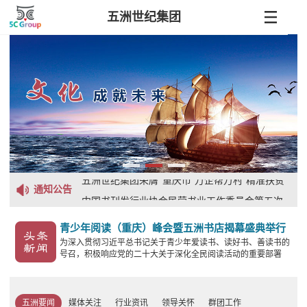
五洲世纪集团
第三届全国青年企业家峰会在福州举办，全国工
商联青年企业家委员会副主任、五洲世纪集团董
重庆五洲世纪文化科技股份有限公司关于主要教
事长徐登权受邀参加会议
辅编写人员资格审核情况的公示
五洲世纪集团荣膺“重庆市‘万企帮万村’精准扶贫
通知公告
行动先进民营企业”及“重庆市抗击新冠肺炎疫情
中国书刊发行业协会民营书业工作委员会第五次
先进民营企业”两项殊荣
会员代表大会召开，集团董事长徐登权再次当选
第三届全国青年企业家峰会在福州举办，全国工
青少年阅读（重庆）峰会暨五洲书店揭幕盛典举行
为主任委员
商联青年企业家委员会副主任、五洲世纪集团董
重庆五洲世纪文化科技股份有限公司关于主要教
为深入贯彻习近平总书记关于青少年爱读书、读好书、善读书的
号召，积极响应党的二十大关于深化全民阅读活动的重要部署
事长徐登权受邀参加会议
辅编写人员资格审核情况的公示
【详细】
五洲要闻
媒体关注
行业资讯
领导关怀
群团工作